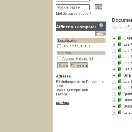
Mot de passe oublié ?
Document
Affiner ou comparer
L'Aub
Localisation
Les A
Bibliothèque
[13]
Les A
Section
Les A
Albums Enfants
[13]
Les A
Les a
Un Bo
Adresse
Les 
Bibliothèque de la Providence
Jura
Les E
39000 Quelque part
Quick
France
Quick
contact
Quick
Le st