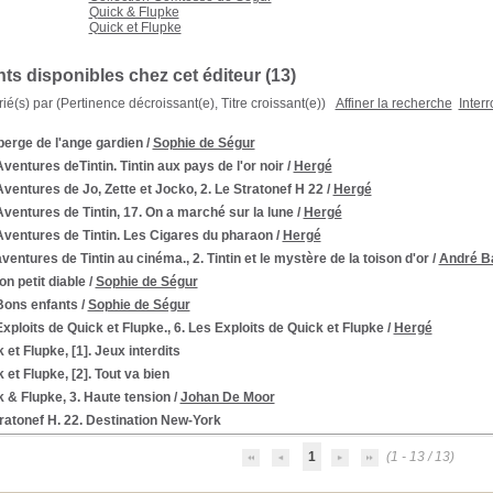
Quick & Flupke
Quick et Flupke
s disponibles chez cet éditeur (13)
trié(s) par
(Pertinence décroissant(e), Titre croissant(e))
Affiner la recherche
Inter
erge de l'ange gardien
/
Sophie de Ségur
ventures deTintin. Tintin aux pays de l'or noir
/
Hergé
ventures de Jo, Zette et Jocko, 2. Le Stratonef H 22
/
Hergé
ventures de Tintin, 17. On a marché sur la lune
/
Hergé
ventures de Tintin. Les Cigares du pharaon
/
Hergé
ventures de Tintin au cinéma., 2. Tintin et le mystère de la toison d'or
/
André B
n petit diable
/
Sophie de Ségur
Bons enfants
/
Sophie de Ségur
xploits de Quick et Flupke., 6. Les Exploits de Quick et Flupke
/
Hergé
 et Flupke, [1]. Jeux interdits
 et Flupke, [2]. Tout va bien
 & Flupke, 3. Haute tension
/
Johan De Moor
ratonef H. 22. Destination New-York
1
(1 - 13 / 13)