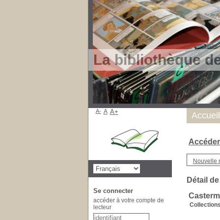
La bibliothèque d
A-
A
A+
Accueil
Accéder
Nouvelle 
Détail de
Se connecter
Caster
accéder à votre compte de
Collections
lecteur