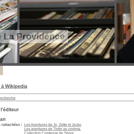
e La Providence
 à Wikipedia
recherche
 l'éditeur
man
 rattachées :
Les Aventures de Jo, Zette et Jocko
Les aventures de Tintin au cinéma.
Collection Comtesse de Ségur