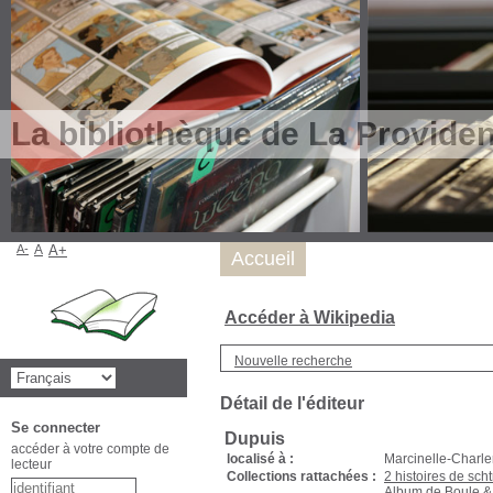
La bibliothèque de La Provide
A-
A
A+
Accueil
Accéder à Wikipedia
Nouvelle recherche
Détail de l'éditeur
Se connecter
Dupuis
accéder à votre compte de
localisé à :
Marcinelle-Charle
lecteur
Collections rattachées :
2 histoires de sch
Album de Boule & B