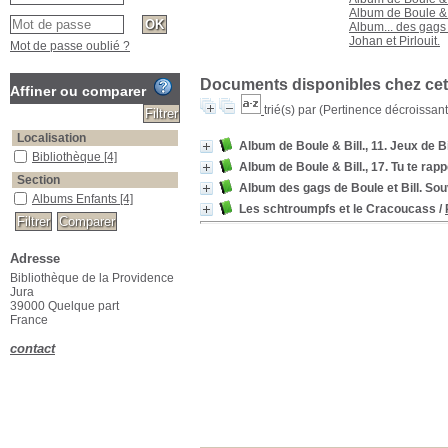
Album de Boule & B
Album... des gags 
Johan et Pirlouit.
Mot de passe oublié ?
Documents disponibles chez cet 
Affiner ou comparer
trié(s) par
(Pertinence décroissant(
Localisation
Album de Boule & Bill., 11. Jeux de Bi
Bibliothèque
[4]
Album de Boule & Bill., 17. Tu te rappe
Section
Album des gags de Boule et Bill. Sou
Albums Enfants
[4]
Les schtroumpfs et le Cracoucass
/
Adresse
Bibliothèque de la Providence
Jura
39000 Quelque part
France
contact