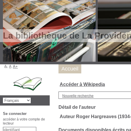
La bibliothèque de La Provide
A-
A
A+
Accueil
Accéder à Wikipedia
Nouvelle recherche
Détail de l'auteur
Se connecter
Auteur Roger Hargreaves (1934
accéder à votre compte de
lecteur
Documents disponibles écrits par